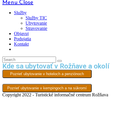
Menu
Close
Služby
Služby TIC
Ubytovanie
Stravovanie
Objavuj
Podujatia
Kontakt
Kde sa ubytovať v Rožňave a okolí
Pozrieť ubytovanie v hoteloch a penziónoch
Pozrieť ubytovanie v kempingoch a na súkromí
Copyright 2022 - Turistické informačné centrum Rožňava