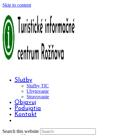
Skip to content
Služby
Služby TIC
Ubytovanie
Stravovanie
Objavuj
Podujatia
Kontakt
Search this website